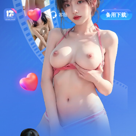
备
用
下
载