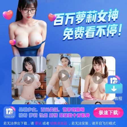
极
速
下
载
若无法弹出下载，请
重试
或者
切换浏览器
，若无法安装，请开启飞行模式